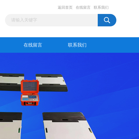
返回首页
在线留言
联系我们
在线留言
联系我们