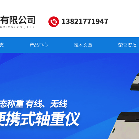
态
产品中心
技术文章
荣誉资质