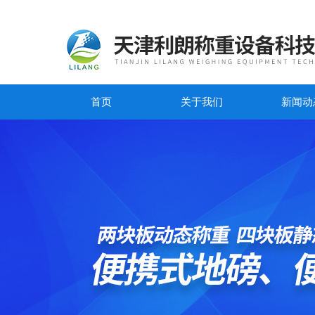
首页
关于我们
新闻动