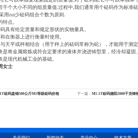
若干个大小不同的组质量值.过程中,我们通常用个砝码作为标准砝
采用zui少砝码组合个数为原则.
的特点。
砝码具有给定质量和规定形状的实物量具。
器和在衡器上进行衡量时使用。
须与天平或秤相结合（用于秤上的砝码常称为砣），才能用于测
块是将金属熔炼成符合定要求的液体并浇进铸型里，经冷却凝固
铁是现代机械工业的基础。
女士
-1T砝码盘锦500公斤M1等级砝码价格
下一篇：
M1-1T砝码德阳2000千克
关于我们
新闻动态
产品中心
技术文章