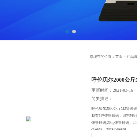
您现在的位置：
首页
>
产品
呼伦贝尔2000公
更新时间：2021-03-16
简要描述：
呼伦贝尔2000公斤M2等级
我有1吨铸铁砝码，2吨铸铁砝
铸铁砝码,20kg铸铁砝码，2
铁砝码，3吨标准砝码，
5吨标准砝码，10吨标准砝