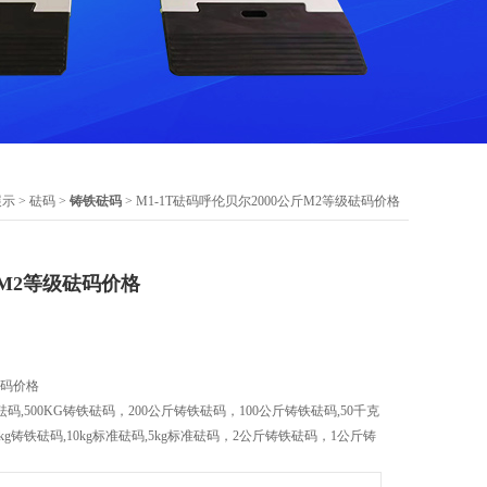
展示
>
砝码
>
铸铁砝码
> M1-1T砝码呼伦贝尔2000公斤M2等级砝码价格
斤M2等级砝码价格
砝码价格
码,500KG铸铁砝码，200公斤铸铁砝码，100公斤铸铁砝码,50千克
5kg铸铁砝码,10kg标准砝码,5kg标准砝码，2公斤铸铁砝码，1公斤铸
码，砝码可定制！