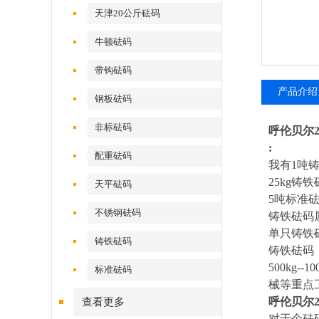
天津20公斤砝码
牛顿砝码
带钩砝码
产品介绍
钢板砝码
非标砝码
呼伦贝尔2
:
配重砝码
我有1吨铸
25kg铸
天平砝码
5吨标准
不锈钢砝码
铸铁砝码
单只铸铁
铸铁砝码
铸铁砝码
500kg
标准砝码
械等重点
呼伦贝尔2
查看更多
对于个砝