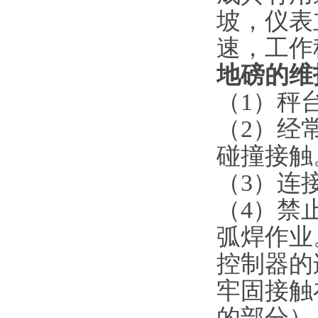
坡，仪表
速，工作
地磅的维
（
1
）秤
（
2
）经
碰撞接触
（
3
）连
（
4
）禁
弧焊作业
控制器的
牢固接触
的部分）