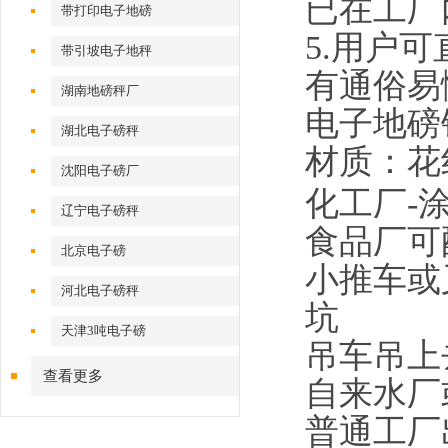
已在工厂
带打印电子地磅
5.
用户可
带引坡电子地秤
有通俗易
湖南地磅秤厂
电子地磅
湖北电子磅秤
材质：花
沈阳电子磅厂
化工厂
-
辽宁电子磅秤
食品厂可
北京电子磅
小推车或
河北电子磅秤
坑
天津3吨电子磅
吊车吊上
查看更多
自来水厂
普通工厂