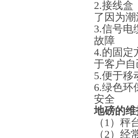
2.
接线盒
了因为潮
3.
信号电
故障
4.
的固定
于客户自
5.
便于移
6.
绿色环
安全
地磅的维
（
1
）秤
（
2
）经