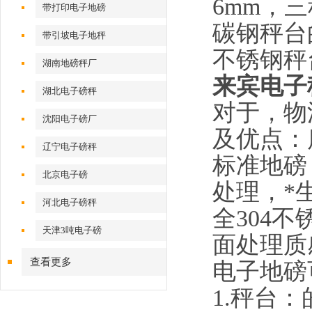
6mm
，三
带打印电子地磅
碳钢秤台
带引坡电子地秤
不锈钢秤
湖南地磅秤厂
来宾电子秤
湖北电子磅秤
对于，物
沈阳电子磅厂
及优点：
辽宁电子磅秤
标准地磅
北京电子磅
处理，*
河北电子磅秤
全
304
不
天津3吨电子磅
面处理质
查看更多
电子地磅
1.
秤台：