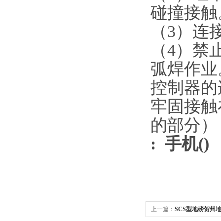
碰撞接触
（
3
）连
（
4
）禁
弧焊作业
控制器的
牢固接触
的部分）
: 手机(
上一篇：
SCS型地磅贺州