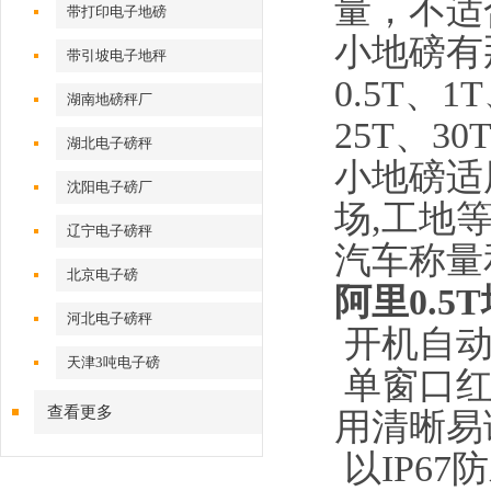
量，不适
带打印电子地磅
小地磅有
带引坡电子地秤
0.5T
、
1T
湖南地磅秤厂
25T
、
30
湖北电子磅秤
小地磅适
沈阳电子磅厂
场
,
工地
辽宁电子磅秤
汽车称量
北京电子磅
阿里0.5T
河北电子磅秤
开机自
天津3吨电子磅
单窗口
查看更多
用清晰易
以
IP67
防