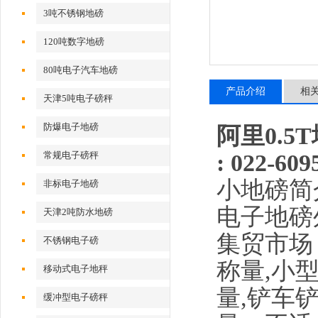
3吨不锈钢地磅
120吨数字地磅
80吨电子汽车地磅
产品介绍
相
天津5吨电子磅秤
防爆电子地磅
阿里0.5T
: 022-
609
常规电子磅秤
小地磅简
非标电子地磅
电子地磅
天津2吨防水地磅
集贸市场
不锈钢电子磅
称量
,
小
移动式电子地秤
量
,
铲车
缓冲型电子磅秤