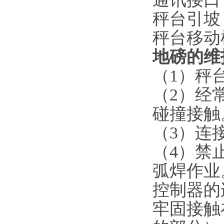
秤台引坡
秤台移动
地磅的维
（
1
）秤
（
2
）经
碰撞接触
（
3
）连
（
4
）禁
弧焊作业
控制器的
牢固接触