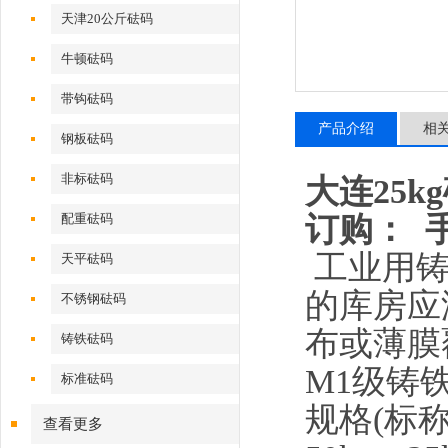
天津20公斤砝码
牛顿砝码
带钩砝码
产品介绍
相
钢板砝码
非标砝码
大连25k
订购：
配重砝码
工业用
天平砝码
的库房应
不锈钢砝码
布或薄膜
铸铁砝码
M1
级铸
标准砝码
规格
(
标
查看更多