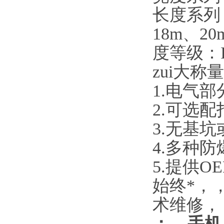
长度系列
18m、20
度等级：
zui大称
1.电气
2.可选
3.无基
4.多种
5.提供O
始
终*，
术维修，
：
手机