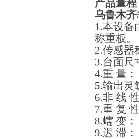
产品量程
乌鲁木齐
1.本设
称重板。
2.传感
3.台面尺寸
4.重 量： 
5.输出灵敏
6.非 线 性
7.重 复 性
8.蠕 变： 
9.迟 滞： 