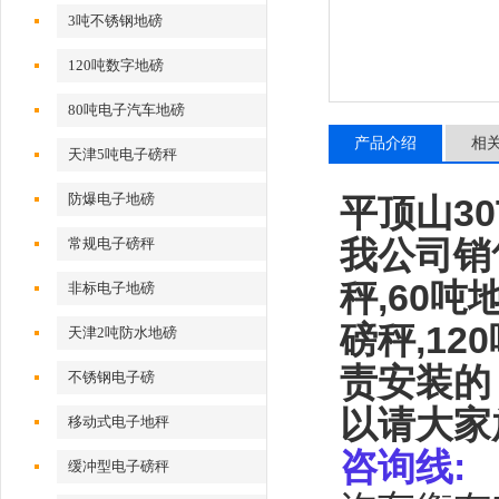
3吨不锈钢地磅
120吨数字地磅
80吨电子汽车地磅
产品介绍
相
天津5吨电子磅秤
防爆电子地磅
平顶山3
我公司销
常规电子磅秤
秤
,60
吨
非标电子地磅
磅秤
,120
天津2吨防水地磅
责安装的
不锈钢电子磅
以请大家
移动式电子地秤
咨询线
:
缓冲型电子磅秤