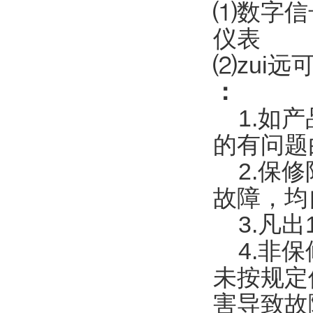
⑴数字信
仪表
⑵zui远
：
1.如产
的有问题
2.保修
故障，均
3.凡出
4.非保
未按规定
害导致故