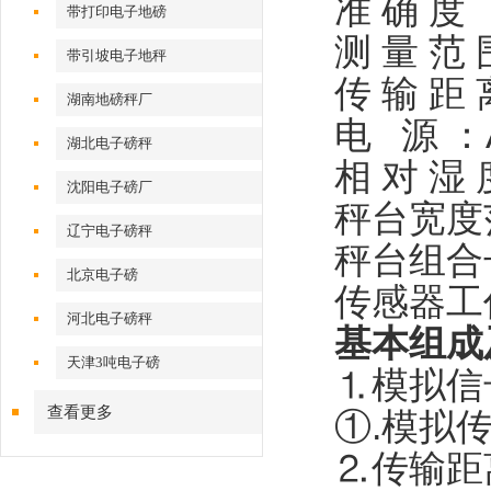
准
确
度
带打印电子地磅
测
量
范
带引坡电子地秤
传
输
距
湖南地磅秤厂
电
源
：
湖北电子磅秤
相
对
湿
沈阳电子磅厂
秤台宽度
辽宁电子磅秤
秤台组合
北京电子磅
传感器工
河北电子磅秤
基本组成
天津3吨电子磅
⒈模拟信
查看更多
①.模拟
⒉传输距