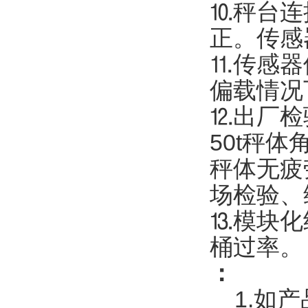
⒑秤台连
正。传感
⒒传感器
偏载情况
⒓出厂检
50t秤
秤体无疲
场检验、
⒔模块化
桶过率。
：
1.如产