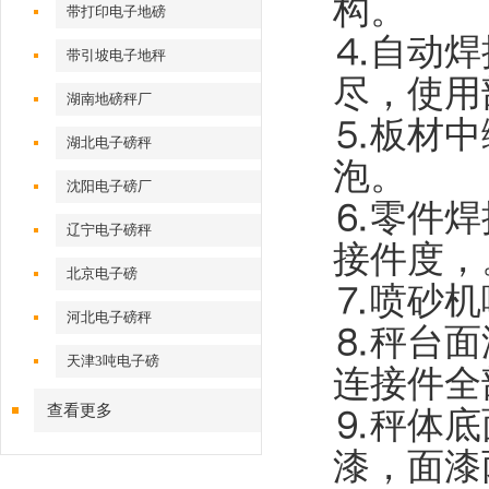
构。
带打印电子地磅
⒋自动焊
带引坡电子地秤
尽，使用
湖南地磅秤厂
⒌板材中
湖北电子磅秤
泡。
沈阳电子磅厂
⒍零件焊
辽宁电子磅秤
接件度，
北京电子磅
⒎喷砂机
河北电子磅秤
⒏秤台面
天津3吨电子磅
连接件全
查看更多
⒐秤体底
漆，面漆