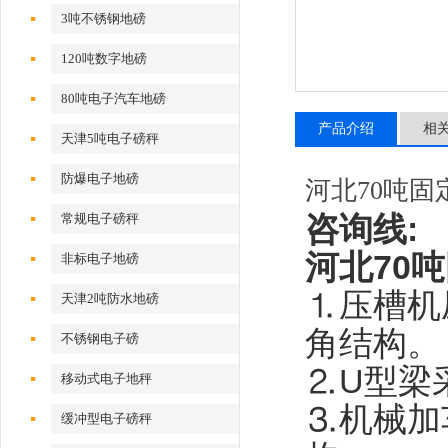
3吨不锈钢地磅
120吨数字地磅
80吨电子汽车地磅
产品介绍
相
天津5吨电子磅秤
防爆电子地磅
河北70吨
咨询线
:
常规电子磅秤
河北70
非标电子地磅
⒈压槽机
天津2吨防水地磅
角结构。
不锈钢电子磅
⒉U型梁
移动式电子地秤
⒊机械加
缓冲型电子磅秤