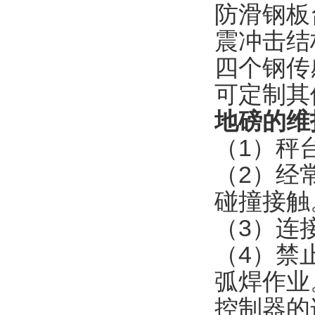
防滑钢板
震冲击结
四个钢传
可定制其
地磅的维
（
1
）秤
（
2
）经
碰撞接触
（
3
）连
（
4
）禁
弧焊作业
控制器的