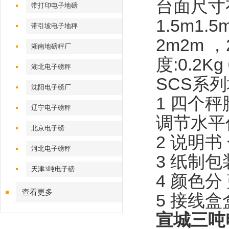
台面尺寸
带打印电子地磅
1.5m1.5
带引坡电子地秤
2m2m
，
湖南地磅秤厂
度
:0.2Kg
湖北电子磅秤
SCS
系列
沈阳电子磅厂
1
四个秤
辽宁电子磅秤
调节水平
北京电子磅
2
说明书
河北电子磅秤
3
纸制包
天津3吨电子磅
4
颜色分
查看更多
5
接线盒
宣城三吨