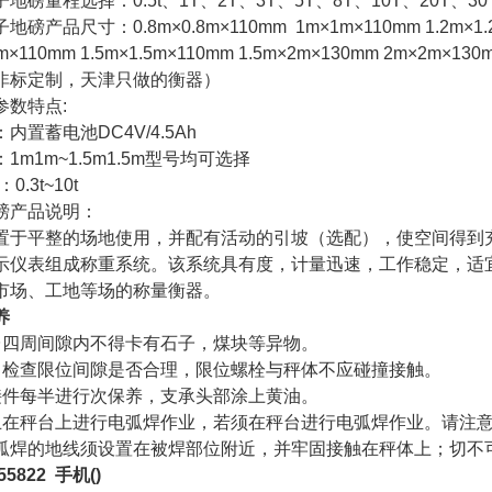
地磅量程选择：0.5t
、
1T
、
2T
、
3T
、
5T
、
8T
、
10T
、
20T
、
30
子地磅产品
尺寸：
0.8m×0.8m×110mm 1m×1m×110mm 1.2m×1
5m×110mm 1.5m×1.5m×110mm 1.5m×2m×130mm 2m×2m×13
非标定制，天津只做的衡器）
参数特点
:
：内置蓄电池
DC4V/4.5Ah
：
1m1m~1.5m1.5m
型号均可选择
重：
0.3t~10t
磅产品说明：
置于平整的场地使用，并配有活动的引坡（选配），使空间得到
示仪表组成称重系统。该系统具有度，计量迅速，工作稳定，适
市场、工地等场的称量衡器。
养
台四周间隙内不得卡有石子，煤块等异物。
常检查限位间隙是否合理，限位螺栓与秤体不应碰撞接触。
接件每半进行次保养，支承头部涂上黄油。
止在秤台上进行电弧焊作业，若须在秤台进行电弧焊作业。请注
弧焊的地线须设置在被焊部位附近，并牢固接触在秤体上；切不
55822
手机
()