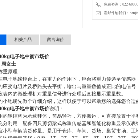
免费咨询：022-60888
发邮件给我们：tianjinli
相关产品
留言询价
00kg电子地中衡市场价
周女士
称重原理：
在电子地磅秤台上，在重力的作用下，秤台将重力传递至传感器
的应变电阻片及桥路失去平衡，输出与重量数值成正比的电信号
仪表内的微处理机对重量信号进行处理后直接显示重量数。
的小地磅先做个详细介绍，这样以便于可以帮助您的选择您合适
00kg电子地中衡市场价
说明：
用的钢结构为承载秤体，简易轻巧，方便搬运，可直接放置于平
充分利用，配备四只剪切梁式称重传感器和智能化称重显示仪表
宜小型车辆装货称量。是用于仓库、车间、货场、集贸市场、工