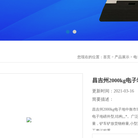
您现在的位置：
首页
>
产品展示
>
电
昌吉州2000kg电
更新时间：2021-03-16
简要描述：
昌吉州2000kg电子地中衡市
电子地磅外型,结构,,,*
量，铲车铲放货物称量,小
工搬运称重