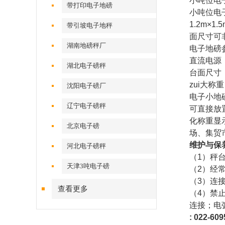
小吨位电子
带打印电子地磅
小吨位电
1.2m×1.
带引坡电子地秤
面尺寸可
湖南地磅秤厂
电子地磅
直流电源
湖北电子磅秤
台面尺寸
zui大称
沈阳电子磅厂
电子小地
辽宁电子磅秤
可直接放
化称重显
北京电子磅
场、集贸
维护与保
河北电子磅秤
（
1
）秤
天津3吨电子磅
（
2
）经
（
3
）连
查看更多
（
4
）禁
连接；电
: 022-
609