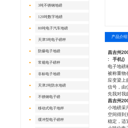
3吨不锈钢地磅
120吨数字地磅
80吨电子汽车地磅
产品介绍
天津5吨电子磅秤
防爆电子地磅
昌吉州20
:
手机
()
常规电子磅秤
电子地磅
被称重物
非标电子地磅
应变梁上
天津2吨防水地磅
信号，由
先我对我
不锈钢电子磅
昌吉州20
小地磅采
移动式电子地秤
空间得到
缓冲型电子磅秤
稳定，适