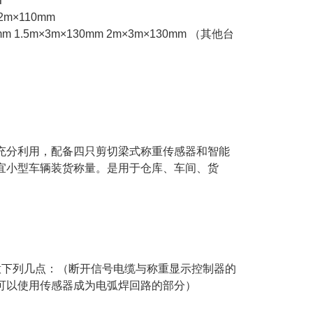
T
.2m×110mm
0mm 1.5m×3m×130mm 2m×3m×130mm
（其他台
充分利用，配备四只剪切梁式称重传感器和智能
宜小型车辆装货称量。是用于仓库、车间、货
意下列几点：（断开信号电缆与称重显示控制器的
可以使用传感器成为电弧焊回路的部分）