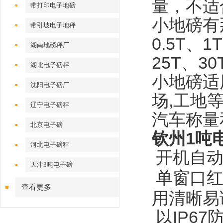
量，不适
带打印电子地磅
小地磅有
带引坡电子地秤
0.5T
、
1T
湖南地磅秤厂
25T
、
30
湖北电子磅秤
小地磅适
沈阳电子磅厂
场
,
工地
辽宁电子磅秤
汽车称量
北京电子磅
钦州1吨
河北电子磅秤
开机自
天津3吨电子磅
单窗口
查看更多
用清晰易
以
IP67