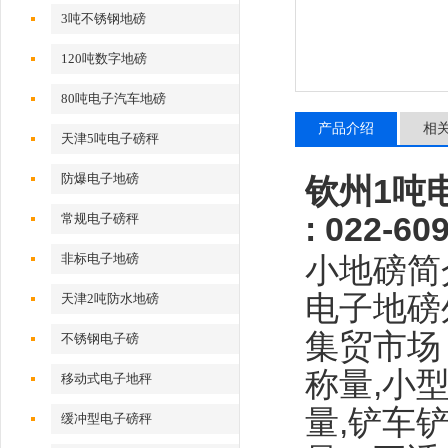
3吨不锈钢地磅
120吨数字地磅
80吨电子汽车地磅
产品介绍
相
天津5吨电子磅秤
防爆电子地磅
钦州1吨
: 022-
60
常规电子磅秤
非标电子地磅
小地磅简
电子地磅
天津2吨防水地磅
集贸市场
不锈钢电子磅
称量
,
小
移动式电子地秤
量
,
铲车
缓冲型电子磅秤