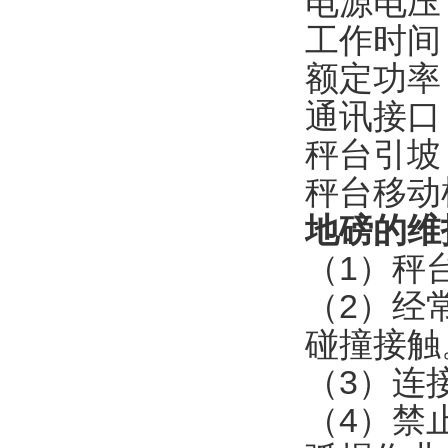
电源电压
工作时间
额定功率
通讯接口
秤台引坡
秤台移动
地磅的维
（
1
）秤
（
2
）经
碰撞接触
（
3
）连
（
4
）禁