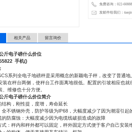
免费咨询：022-60888
发邮件给我们：tianjinli
相关产品
留言询价
0公斤电子磅什么价位
55822
手机
()
：
SCS
系列全电子地磅秤是采用概念的新颖电子秤，改变了普通地
安装在秤台两侧，使秤台工作面离地很低。配置的引坡相应也就
装、维修也十分方便。
0公斤电子磅什么价位
简介
的结构，刚性提，度增，寿命延长
：全不锈钢外壳，防护等级为
IP68
，大幅度减少了因为潮湿引起
缆的防腐蚀：大幅度减少因为电缆线破损造成的故障
方式：秤内和秤外都可以固定，秤外固定方式便于客户自己安装