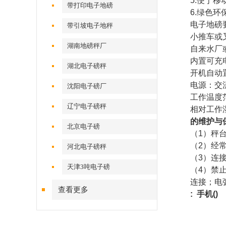
5.
便于移
带打印电子地磅
6.
绿色环
电子地磅
带引坡电子地秤
小推车或
湖南地磅秤厂
自来水厂
内置可充
湖北电子磅秤
开机自动
电源：交
沈阳电子磅厂
工作温度
辽宁电子磅秤
相对工作
的维护与
北京电子磅
（
1
）秤
（
2
）经
河北电子磅秤
（
3
）连
天津3吨电子磅
（
4
）禁
连接；电
查看更多
: 手机(