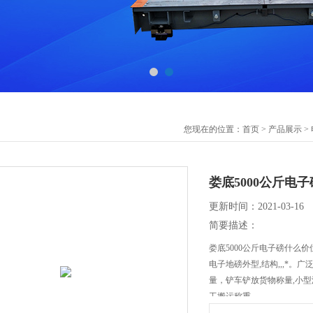
您现在的位置：
首页
>
产品展示
>
娄底5000公斤电
更新时间：2021-03-16
简要描述：
娄底5000公斤电子磅什么价
电子地磅外型,结构,,,*
量，铲车铲放货物称量,小
工搬运称重