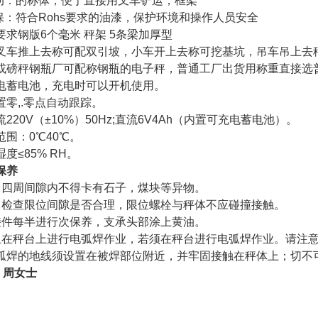
动：的称体，便于直接用叉车铲运，框架
保：符合
Rohs
要求的油漆，保护环境和操作人员安全
要求钢版
6
个毫米 秤架
5
条梁加厚型
叉车推上去称可配双引坡，小车开上去称可挖基坑，吊车吊上去
或磅秤钢瓶厂可配称钢瓶的电子秤，普通工厂出货用称重直接选
电蓄电池，充电时可以开机使用。
置零
,.
零点自动跟踪。
流
220V
（±
10%
）
50Hz;
直流
6V4Ah
（内置可充电蓄电池）。
范围：
0
℃
40
℃。
湿度
≤
85% RH
。
保养
台四周间隙内不得卡有石子，煤块等异物。
常检查限位间隙是否合理，限位螺栓与秤体不应碰撞接触。
接件每半进行次保养，支承头部涂上黄油。
止在秤台上进行电弧焊作业，若须在秤台进行电弧焊作业。请注
弧焊的地线须设置在被焊部位附近，并牢固接触在秤体上；切不
) 周女士