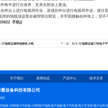
接件每半进行次保养，支承头部涂上黄油。
止在秤台上进行电弧焊作业，若须在秤台进行电弧焊作业。请注
弧焊的地线须设置在被焊部位附近，并牢固接触在秤体上；切不
55822
手机
()
S-3T地磅运城吨地磅多少钱
下一篇：
SCS-3T地磅运城三吨电子
关于我们
新闻动态
产品中心
技术文章
称重设备科技有限公司
清区
地磅,100吨电子汽车衡,150吨电子地磅,电子地磅,电子汽车衡,电子叉车秤,电子台秤