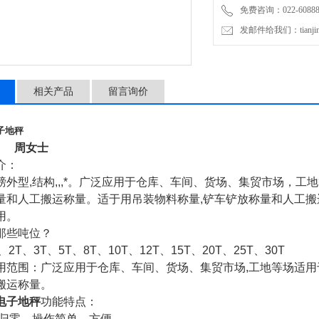
免费咨询：022-60888
发邮件给我们：tianjinli
相关产品
留言询价
子地秤
() 周女士
介：
磅外型
,
结构
,
,
,
*。广泛应用于仓库、车间、货场、集贸市场，工
量和人工搬运称量。适于用吊装物料称量
,
铲车铲放称量和人工搬
用。
那些吨位？
、
2T
、
3T
、
5T
、
8T
、
10T
、
12T
、
15T
、
20T
、
25T
、
30T
用范围：广泛应用于仓库、车间、货场、集贸市场
,
工地等场适用
搬运称量。
电子地秤
功能特点：
归零，操作简单、方便。