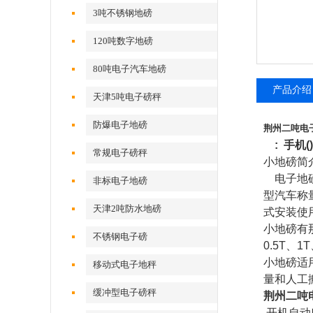
3吨不锈钢地磅
120吨数字地磅
80吨电子汽车地磅
产品介绍
天津5吨电子磅秤
防爆电子地磅
荆州二吨电
: 手机
常规电子磅秤
小地磅简
电子地
非标电子地磅
型汽车称
天津2吨防水地磅
式安装使
小地磅有
不锈钢电子磅
0.5T
、
1T
小地磅适
移动式电子地秤
量和人工
缓冲型电子磅秤
荆州二吨
开机自动