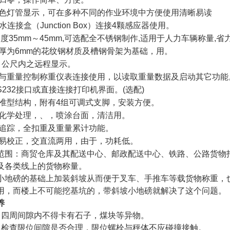
色灯管显示，可在多种不同的作业环境中方便使用清晰易读
水连接盒（
Junction Box
）连接
4
颗感应器使用。
台度
35mm
～
45mm,
可选配全不锈钢制作
,
适用于人力车辆称量
,
省
厚为
6mm
的花纹钢材质及槽钢骨架为基础，用。
0
公尺内之远程显示。
与重量控制称重仪表连接使用，以读取重量数据及启动其它功能
S232
接口或直接连接打印机界面。
(
选配
)
准型结构，附有
4
组可调式支脚，安装方便。
化学处理，、，喷涂台面，清洁用。
追踪，全扣重及重量累计功能。
易校正，交直流两用，由于，功耗低。
范围：商贸仓库及其配送中心、邮政配送中心、铁路、公路货物
及各类线上的货物称量。
小地磅的基础上加装斜坡从而便于叉车、手推车等载货物称重，
用，而楼上不可能挖基坑的，带斜坡小地磅就解决了这个问题。
养
台四周间隙内不得卡有石子，煤块等异物。
常检查限位间隙是否合理，限位螺栓与秤体不应碰撞接触。