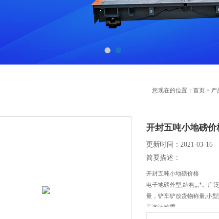
您现在的位置：
首页
>
产
开封五吨小地磅价
更新时间：2021-03-16
简要描述：
开封五吨小地磅价格
电子地磅外型,结构,,,*
量，铲车铲放货物称量,小
工搬运称重