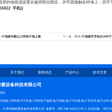
弧焊的地线须设置在被焊部位附近，并牢固接触在秤体上；切不
55822
手机
()
S-3T地磅马鞍山三吨电子地上衡
下一篇：
SCS-3T地磅齐齐哈尔200
关于我们
新闻动态
产品中心
技术文章
称重设备科技有限公司
清区
地磅,100吨电子汽车衡,150吨电子地磅,电子地磅,电子汽车衡,电子叉车秤,电子台秤
所有：天津利朗称重设备科技有限公司 备案号：
津ICP备16002312号-5
总访问量：38955