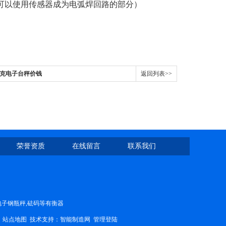
可以使用传感器成为电弧焊回路的部分）
0千克电子台秤价钱
返回列表>>
荣誉资质
在线留言
联系我们
,电子钢瓶秤,砝码等有衡器
4
站点地图
技术支持：
智能制造网
管理登陆