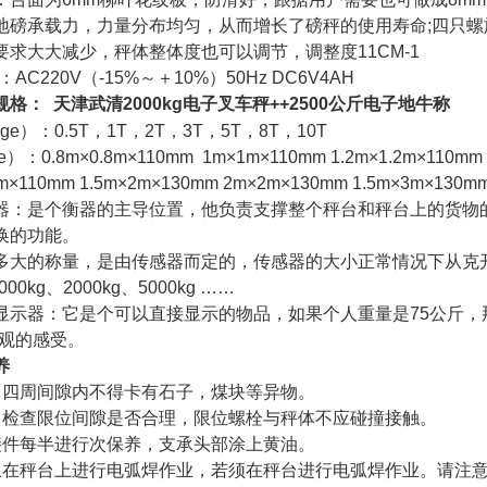
地磅承载力，力量分布均匀，从而增长了磅秤的使用寿命
;
四只螺
要求大大减少，秤体整体度也可以调节，调整度
11CM-1
：
AC220V
（
-15%
～＋
10%
）
50Hz DC6V4AH
规格：
天津武清
2000kg
电子叉车秤
++2500
公斤电子地牛称
nge
）：
0.5T
，
1T
，
2T
，
3T
，
5T
，
8T
，
10T
e
）：
0.8m
×
0.8m
×
110mm 1m
×
1m
×
110mm 1.2m
×
1.2m
×
110mm 
5m×110mm 1.5m×2m×130mm 2m×2m×130mm 1.5m×3m×130m
器：是个衡器的主导位置，他负责支撑整个秤台和秤台上的货物
换的功能。
多大的称量，是由传感器而定的，传感器的大小正常情况下从克
000kg
、
2000kg
、
5000kg
……
显示器：它是个可以直接显示的物品，如果个人重量是
75
公斤，
直观的感受。
养
台四周间隙内不得卡有石子，煤块等异物。
常检查限位间隙是否合理，限位螺栓与秤体不应碰撞接触。
接件每半进行次保养，支承头部涂上黄油。
止在秤台上进行电弧焊作业，若须在秤台进行电弧焊作业。请注