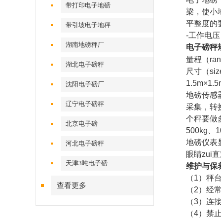
带打印电子地磅
梁，使小
平整度的
带引坡电子地秤
-
工作电压
湖南地磅秤厂
电子磅秤
量程（
ra
湖北电子磅秤
尺寸（
siz
1.5m×1.
沈阳电子磅厂
地磅传感
辽宁电子磅秤
采集，转
个秤要做
北京电子磅
500kg
、
1
地磅仪表
河北电子磅秤
眼睛zui
天津3吨电子磅
维护与保
（
1
）秤
查看更多
（
2
）经
（
3
）连
（
4
）禁