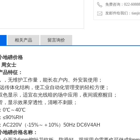
免费咨询：022-60888
发邮件给我们：tianjinli
相关产品
留言询价
小地磅价格
) 周女士
产品特征：
，，无维护工作量，能长在户内、外安装使用；
，远传体化结构，使工业自动化管理变的轻松方便；
双色显示，适宜在光线暗的场中应用，夜间观察醒目；
管，显示效果穿透性，清晰不刺眼；
：
0
℃～
40
℃
：
≤
90%RH
：
AC220V
（
-15%
～＋
10%
）
50Hz DC6V4AH
小地磅价格
名称：
：台面为
6mm
柳叶花纹板，防滑好，跟据用户需要也可做成
8mm