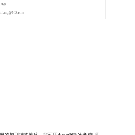
768
lang@163.com
厚的加型结构地磅，背面用
4mm
钢板冷弯成
U
型