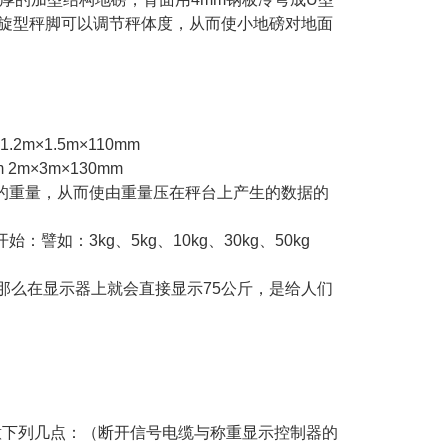
旋型秤脚可以调节秤体度，从而使小地磅对地面
1.2m
×
1.5m
×
110mm
m 2m×3m×130mm
的重量，从而使由重量压在秤台上产生的数据的
开始：譬如：
3kg
、
5kg
、
10kg
、
30kg
、
50kg
那么在显示器上就会直接显示
75
公斤，是给人们
意下列几点：（断开信号电缆与称重显示控制器的